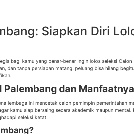
bang: Siapkan Diri Lol
is bagi kamu yang benar-benar ingin lolos seleksi Calon P
n, dan tanpa persiapan matang, peluang bisa hilang begit
ikan.
N Palembang dan Manfaatny
ena lembaga ini mencetak calon pemimpin pemerintahan mas
gar kamu siap bersaing secara akademik maupun mental. Pr
hadapi seleksi ketat.
lembang?