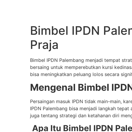
Skip
to
content
Bimbel IPDN Palem
Praja
Bimbel IPDN Palembang menjadi tempat strateg
bersaing untuk memperebutkan kursi kedinasa
bisa meningkatkan peluang lolos secara signif
Mengenal Bimbel IPD
Persaingan masuk IPDN tidak main-main, kar
IPDN Palembang bisa menjadi langkah tepat a
juga tentang strategi dan ketahanan diri meng
Apa Itu Bimbel IPDN Pa