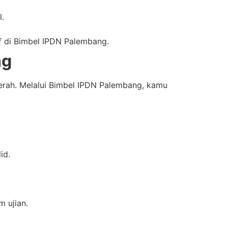
.
if di Bimbel IPDN Palembang.
ng
yerah. Melalui Bimbel IPDN Palembang, kamu
id.
m ujian.