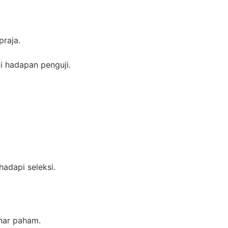
praja.
i hadapan penguji.
adapi seleksi.
enar paham.