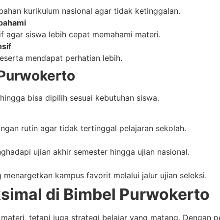
ahan kurikulum nasional agar tidak ketinggalan.
ipahami
f agar siswa lebih cepat memahami materi.
sif
eserta mendapat perhatian lebih.
 Purwokerto
ngga bisa dipilih sesuai kebutuhan siswa.
an rutin agar tidak tertinggal pelajaran sekolah.
hadapi ujian akhir semester hingga ujian nasional.
enargetkan kampus favorit melalui jalur ujian seleksi.
simal di Bimbel Purwokerto
ateri, tetapi juga strategi belajar yang matang. Dengan p