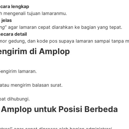
ecara lengkap
h mengenali tujuan lamaranmu.
jelas
ing
” agar lamaran cepat diarahkan ke bagian yang tepat.
ecara detail
mor gedung, dan kode pos supaya lamaran sampai tanpa m
engirim di Amplop
pengirim lamaran.
au mengirim balasan surat.
pat dihubungi.
i Amplop untuk Posisi Berbeda
trasi
” agar cepat diproses oleh bagian administrasi.