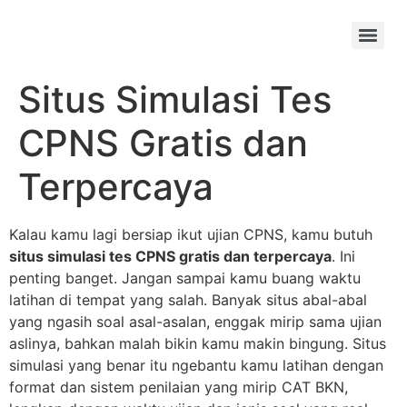
Skip
to
Menu
content
Situs Simulasi Tes
CPNS Gratis dan
Terpercaya
Kalau kamu lagi bersiap ikut ujian CPNS, kamu butuh
situs simulasi tes CPNS gratis dan terpercaya
. Ini
penting banget. Jangan sampai kamu buang waktu
latihan di tempat yang salah. Banyak situs abal-abal
yang ngasih soal asal-asalan, enggak mirip sama ujian
aslinya, bahkan malah bikin kamu makin bingung. Situs
simulasi yang benar itu ngebantu kamu latihan dengan
format dan sistem penilaian yang mirip CAT BKN,