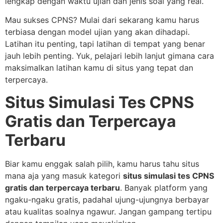
lengkap dengan waktu ujian dan jenis soal yang real.
Mau sukses CPNS? Mulai dari sekarang kamu harus
terbiasa dengan model ujian yang akan dihadapi.
Latihan itu penting, tapi latihan di tempat yang benar
jauh lebih penting. Yuk, pelajari lebih lanjut gimana cara
maksimalkan latihan kamu di situs yang tepat dan
terpercaya.
Situs Simulasi Tes CPNS
Gratis dan Terpercaya
Terbaru
Biar kamu enggak salah pilih, kamu harus tahu situs
mana aja yang masuk kategori
situs simulasi tes CPNS
gratis dan terpercaya terbaru
. Banyak platform yang
ngaku-ngaku gratis, padahal ujung-ujungnya berbayar
atau kualitas soalnya ngawur. Jangan gampang tertipu