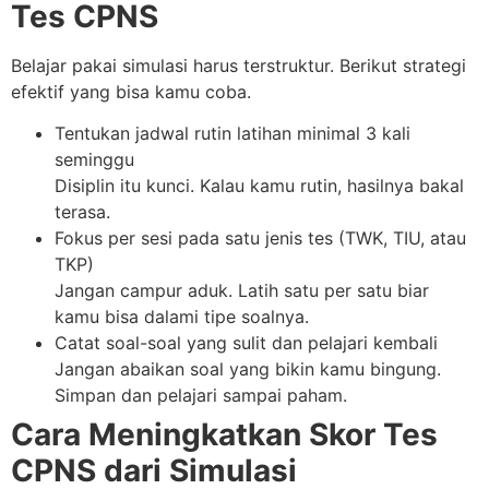
Tes CPNS
Belajar pakai simulasi harus terstruktur. Berikut strategi
efektif yang bisa kamu coba.
Tentukan jadwal rutin latihan minimal 3 kali
seminggu
Disiplin itu kunci. Kalau kamu rutin, hasilnya bakal
terasa.
Fokus per sesi pada satu jenis tes (TWK, TIU, atau
TKP)
Jangan campur aduk. Latih satu per satu biar
kamu bisa dalami tipe soalnya.
Catat soal-soal yang sulit dan pelajari kembali
Jangan abaikan soal yang bikin kamu bingung.
Simpan dan pelajari sampai paham.
Cara Meningkatkan Skor Tes
CPNS dari Simulasi