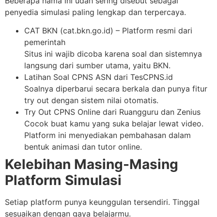
Beberapa nama ini udah sering disebut sebagai
penyedia simulasi paling lengkap dan terpercaya.
CAT BKN (cat.bkn.go.id) – Platform resmi dari
pemerintah
Situs ini wajib dicoba karena soal dan sistemnya
langsung dari sumber utama, yaitu BKN.
Latihan Soal CPNS ASN dari TesCPNS.id
Soalnya diperbarui secara berkala dan punya fitur
try out dengan sistem nilai otomatis.
Try Out CPNS Online dari Ruangguru dan Zenius
Cocok buat kamu yang suka belajar lewat video.
Platform ini menyediakan pembahasan dalam
bentuk animasi dan tutor online.
Kelebihan Masing-Masing
Platform Simulasi
Setiap platform punya keunggulan tersendiri. Tinggal
sesuaikan dengan gaya belajarmu.