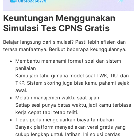
Keuntungan Menggunakan
Simulasi Tes CPNS Gratis
Belajar langsung dari simulasi? Pasti lebih efisien dan
terasa manfaatnya. Berikut beberapa keunggulannya.
Membantu memahami format soal dan sistem
penilaian
Kamu jadi tahu gimana model soal TWK, TIU, dan
TKP. Sistem skoring juga bisa kamu pahami sejak
awal.
Melatih manajemen waktu saat ujian
Setiap sesi punya batas waktu, jadi kamu terbiasa
kerja cepat tapi tetap teliti.
Tidak perlu mengeluarkan biaya tambahan
Banyak platform menyediakan versi gratis yang
cukup lengkap untuk latihan. Ini solusi cerdas