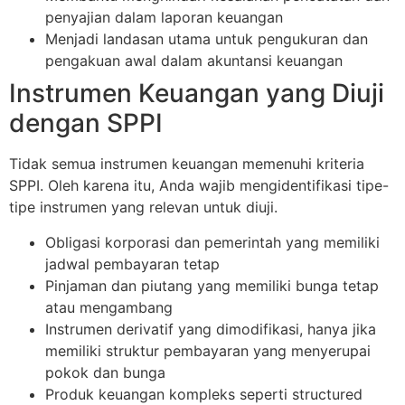
penyajian dalam laporan keuangan
Menjadi landasan utama untuk pengukuran dan
pengakuan awal dalam akuntansi keuangan
Instrumen Keuangan yang Diuji
dengan SPPI
Tidak semua instrumen keuangan memenuhi kriteria
SPPI. Oleh karena itu, Anda wajib mengidentifikasi tipe-
tipe instrumen yang relevan untuk diuji.
Obligasi korporasi dan pemerintah yang memiliki
jadwal pembayaran tetap
Pinjaman dan piutang yang memiliki bunga tetap
atau mengambang
Instrumen derivatif yang dimodifikasi, hanya jika
memiliki struktur pembayaran yang menyerupai
pokok dan bunga
Produk keuangan kompleks seperti structured