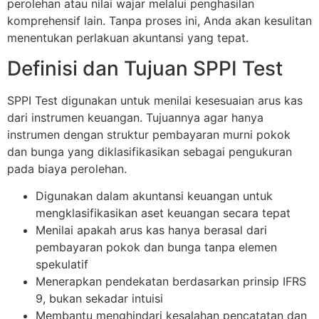
perolehan atau nilai wajar melalui penghasilan
komprehensif lain. Tanpa proses ini, Anda akan kesulitan
menentukan perlakuan akuntansi yang tepat.
Definisi dan Tujuan SPPI Test
SPPI Test digunakan untuk menilai kesesuaian arus kas
dari instrumen keuangan. Tujuannya agar hanya
instrumen dengan struktur pembayaran murni pokok
dan bunga yang diklasifikasikan sebagai pengukuran
pada biaya perolehan.
Digunakan dalam akuntansi keuangan untuk
mengklasifikasikan aset keuangan secara tepat
Menilai apakah arus kas hanya berasal dari
pembayaran pokok dan bunga tanpa elemen
spekulatif
Menerapkan pendekatan berdasarkan prinsip IFRS
9, bukan sekadar intuisi
Membantu menghindari kesalahan pencatatan dan