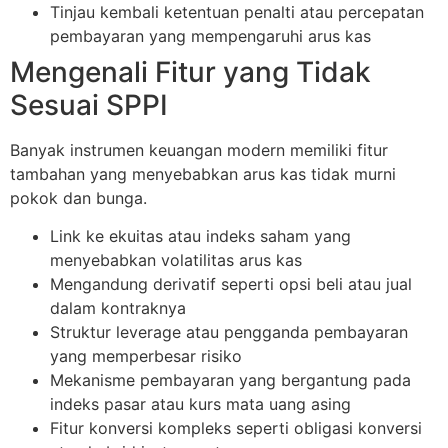
Tinjau kembali ketentuan penalti atau percepatan
pembayaran yang mempengaruhi arus kas
Mengenali Fitur yang Tidak
Sesuai SPPI
Banyak instrumen keuangan modern memiliki fitur
tambahan yang menyebabkan arus kas tidak murni
pokok dan bunga.
Link ke ekuitas atau indeks saham yang
menyebabkan volatilitas arus kas
Mengandung derivatif seperti opsi beli atau jual
dalam kontraknya
Struktur leverage atau pengganda pembayaran
yang memperbesar risiko
Mekanisme pembayaran yang bergantung pada
indeks pasar atau kurs mata uang asing
Fitur konversi kompleks seperti obligasi konversi