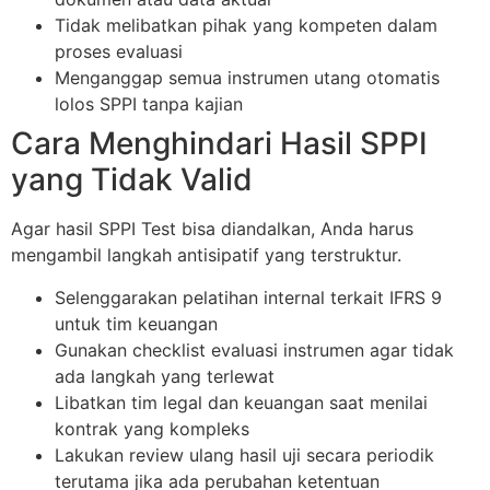
Tidak melibatkan pihak yang kompeten dalam
proses evaluasi
Menganggap semua instrumen utang otomatis
lolos SPPI tanpa kajian
Cara Menghindari Hasil SPPI
yang Tidak Valid
Agar hasil SPPI Test bisa diandalkan, Anda harus
mengambil langkah antisipatif yang terstruktur.
Selenggarakan pelatihan internal terkait IFRS 9
untuk tim keuangan
Gunakan checklist evaluasi instrumen agar tidak
ada langkah yang terlewat
Libatkan tim legal dan keuangan saat menilai
kontrak yang kompleks
Lakukan review ulang hasil uji secara periodik
terutama jika ada perubahan ketentuan