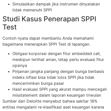
Simulasikan dampak jika instrumen dinyatakan
tidak memenuhi SPPI
Studi Kasus Penerapan SPPI
Test
Contoh nyata dapat membantu Anda memahami
bagaimana menerapkan SPPI Test di lapangan.
Obligasi korporasi dengan fitur embedded call,
meskipun terlihat aman, tetap perlu evaluasi fitur
opsinya
Pinjaman jangka panjang dengan bunga berbasis
indeks inflasi bisa tidak lolos SPPI jika tidak
mencerminkan bunga pasar
Hasil evaluasi SPPI yang akurat mampu mencegah
misstatement dalam laporan keuangan triwulan
Sumber dari Deloitte menyebut bahwa sekitar 18%
entitas mengalami re-klasifikasi aset keuangan karena